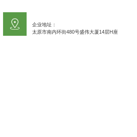
企业地址：
太原市南内环街480号盛伟大厦14层H座