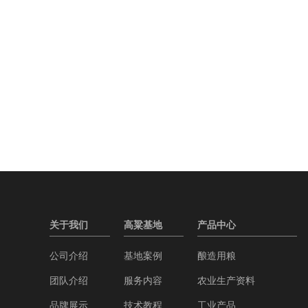
关于我们
高粱基地
产品中心
公司介绍
基地案例
酿造用粮
团队介绍
服务内容
农业生产资料
品牌展示
技术教程
工业产品