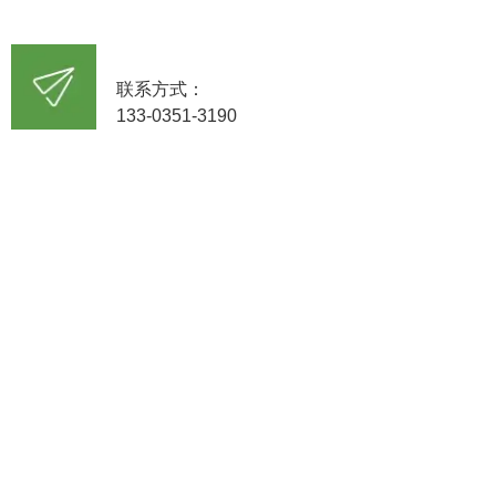
联系方式：
133-0351-3190