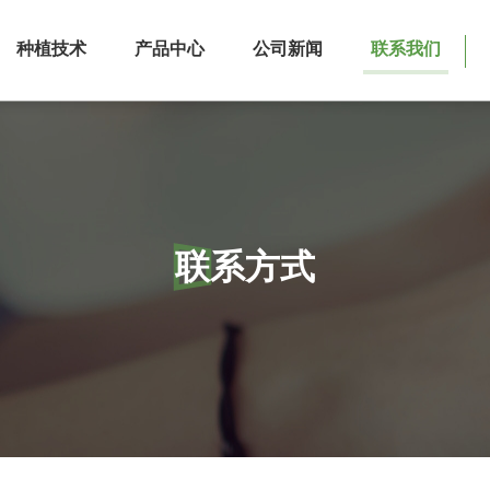
种植技术
产品中心
公司新闻
联系我们
联系方式